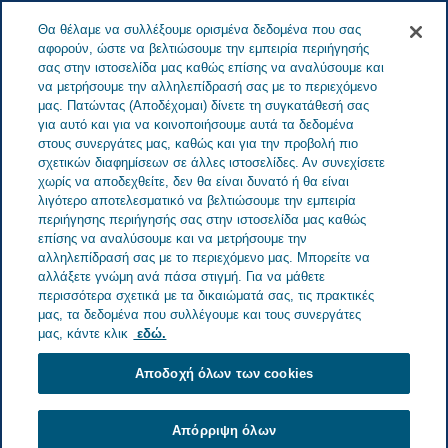
Menu
Θα θέλαμε να συλλέξουμε ορισμένα δεδομένα που σας
ΕΛΛΆΔΑ
αφορούν, ώστε να βελτιώσουμε την εμπειρία περιήγησής
σας στην ιστοσελίδα μας καθώς επίσης να αναλύσουμε και
Greece
Ειδήσεις
Δείτε όλες τις ιστορίες
More than today
να μετρήσουμε την αλληλεπίδρασή σας με το περιεχόμενο
μας. Πατώντας (Αποδέχομαι) δίνετε τη συγκατάθεσή σας
για αυτό και για να κοινοποιήσουμε αυτά τα δεδομένα
στους συνεργάτες μας, καθώς και για την προβολή πιο
More than today
σχετικών διαφημίσεων σε άλλες ιστοσελίδες. Αν συνεχίσετε
χωρίς να αποδεχθείτε, δεν θα είναι δυνατό ή θα είναι
λιγότερο αποτελεσματικό να βελτιώσουμε την εμπειρία
περιήγησης περιήγησής σας στην ιστοσελίδα μας καθώς
επίσης να αναλύσουμε και να μετρήσουμε την
αλληλεπίδρασή σας με το περιεχόμενο μας. Μπορείτε να
αλλάξετε γνώμη ανά πάσα στιγμή. Για να μάθετε
περισσότερα σχετικά με τα δικαιώματά σας, τις πρακτικές
μας, τα δεδομένα που συλλέγουμε και τους συνεργάτες
μας, κάντε κλικ
εδώ.
Αποδοχή όλων των cookies
Απόρριψη όλων