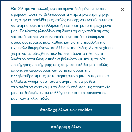
Menu
Θα θέλαμε να συλλέξουμε ορισμένα δεδομένα που σας
ΕΛΛΆΔΑ
αφορούν, ώστε να βελτιώσουμε την εμπειρία περιήγησής
σας στην ιστοσελίδα μας καθώς επίσης να αναλύσουμε και
Greece
Ειδήσεις
Δείτε όλες τις ιστορίες
Η ασφάλεια των
να μετρήσουμε την αλληλεπίδρασή σας με το περιεχόμενο
μας. Πατώντας (Αποδέχομαι) δίνετε τη συγκατάθεσή σας
ασθενών είναι μια ξεχωριστή αποστολή
για αυτό και για να κοινοποιήσουμε αυτά τα δεδομένα
στους συνεργάτες μας, καθώς και για την προβολή πιο
σχετικών διαφημίσεων σε άλλες ιστοσελίδες. Αν συνεχίσετε
χωρίς να αποδεχθείτε, δεν θα είναι δυνατό ή θα είναι
Η ασφάλεια των ασθενών
λιγότερο αποτελεσματικό να βελτιώσουμε την εμπειρία
περιήγησης περιήγησής σας στην ιστοσελίδα μας καθώς
είναι μια ξεχωριστή αποστολή
επίσης να αναλύσουμε και να μετρήσουμε την
αλληλεπίδρασή σας με το περιεχόμενο μας. Μπορείτε να
αλλάξετε γνώμη ανά πάσα στιγμή. Για να μάθετε
περισσότερα σχετικά με τα δικαιώματά σας, τις πρακτικές
μας, τα δεδομένα που συλλέγουμε και τους συνεργάτες
μας, κάντε κλικ
εδώ.
Αποδοχή όλων των cookies
Απόρριψη όλων